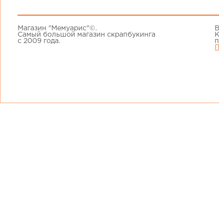
Магазин "Мемуарис"©.
В
Самый большой магазин скрапбукинга
К
с 2009 года.
п
П