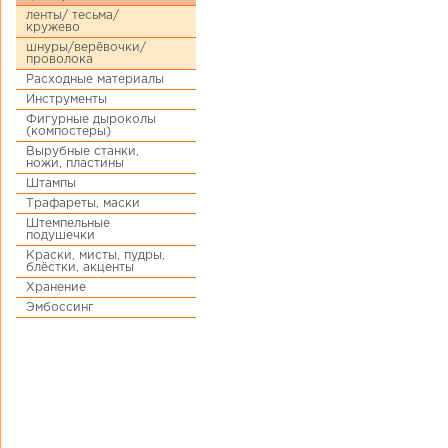
ленты/ тесьма/
кружево
шнуры/верёвочки/
проволока
Расходные материалы
Инструменты
Фигурные дыроколы
(компостеры)
Вырубные станки,
ножи, пластины
Штампы
Трафареты, маски
Штемпельные
подушечки
Краски, мисты, пудры,
блёстки, акценты
Хранение
Эмбоссинг