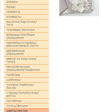
анкеры
брадс
люверсы
конверты
высечки/карточки/
теги
тканевые высечки
вязаные/плетёные
украшения
наклейки/стикеры/
декоративный скотч
деревянные
украшения
декор из пластика/
гипса
металлические
украшения/подвески
чипборд
шейкеры
топпинг/пайетки/
бисер
стразы/полубусины/
дотсы
пуговицы
топсы/фишки
цветы/листья