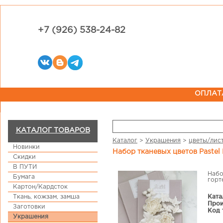
+7 (926) 538-24-82
ОПЛАТ
КАТАЛОГ ТОВАРОВ
Каталог
>
Украшения
>
цветы/лис
Новинки
Набор тканевых цветов Paste
Скидки
В ПУТИ
Набо
Бумага
горт
Картон/Кардсток
Ката
Ткань, кожзам, замша
Прои
Заготовки
Код 
Украшения