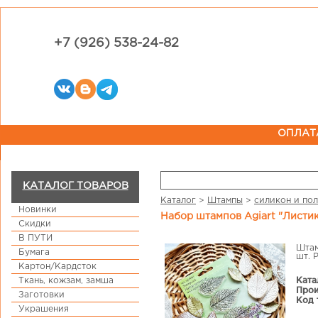
+7 (926) 538-24-82
ОПЛАТ
КАТАЛОГ ТОВАРОВ
Каталог
>
Штампы
>
силикон и по
Новинки
Набор штампов Agiart "Лист
Скидки
В ПУТИ
Штам
Бумага
шт. 
Картон/Кардсток
Ката
Ткань, кожзам, замша
Прои
Заготовки
Код 
Украшения