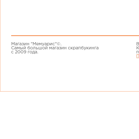
Магазин "Мемуарис"©.
В
Самый большой магазин скрапбукинга
К
с 2009 года.
п
П