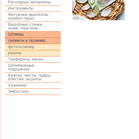
Расходные материалы
Инструменты
Фигурные дыроколы
(компостеры)
Вырубные станки,
ножи, пластины
Штампы
силикон и полимер
фотополимер
резина
Трафареты, маски
Штемпельные
подушечки
Краски, мисты, пудры,
блёстки, акценты
Хранение
Эмбоссинг