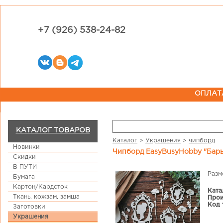
+7 (926) 538-24-82
ОПЛАТ
КАТАЛОГ ТОВАРОВ
Каталог
>
Украшения
>
чипборд
Новинки
Чипборд EasyBusyHobby "Бар
Скидки
В ПУТИ
Разм
Бумага
Картон/Кардсток
Ката
Ткань, кожзам, замша
Прои
Код 
Заготовки
Украшения