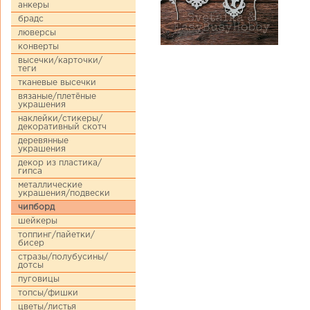
анкеры
брадс
люверсы
конверты
высечки/карточки/
теги
тканевые высечки
вязаные/плетёные
украшения
наклейки/стикеры/
декоративный скотч
деревянные
украшения
декор из пластика/
гипса
металлические
украшения/подвески
чипборд
шейкеры
топпинг/пайетки/
бисер
стразы/полубусины/
дотсы
пуговицы
топсы/фишки
цветы/листья