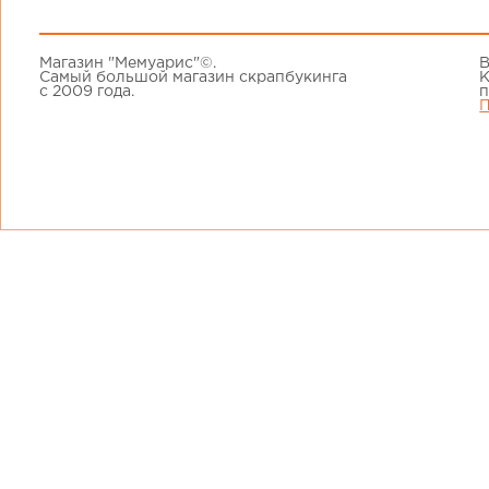
Магазин "Мемуарис"©.
В
Самый большой магазин скрапбукинга
К
с 2009 года.
п
П