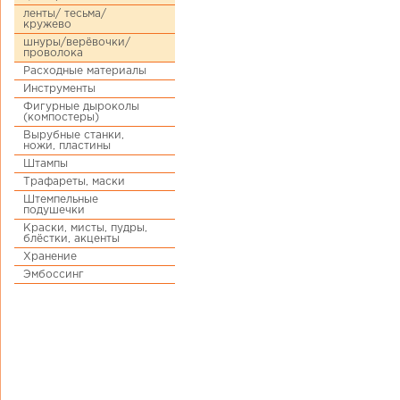
ленты/ тесьма/
кружево
шнуры/верёвочки/
проволока
Расходные материалы
Инструменты
Фигурные дыроколы
(компостеры)
Вырубные станки,
ножи, пластины
Штампы
Трафареты, маски
Штемпельные
подушечки
Краски, мисты, пудры,
блёстки, акценты
Хранение
Эмбоссинг