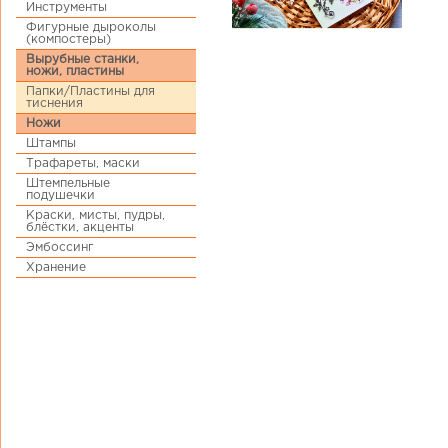
Инструменты
Фигурные дыроколы
(компостеры)
Вырубные станки,
ножи, пластины
Папки/Пластины для
тиснения
Ножи
Штампы
Трафареты, маски
Штемпельные
подушечки
Краски, мисты, пудры,
блёстки, акценты
Эмбоссинг
Хранение