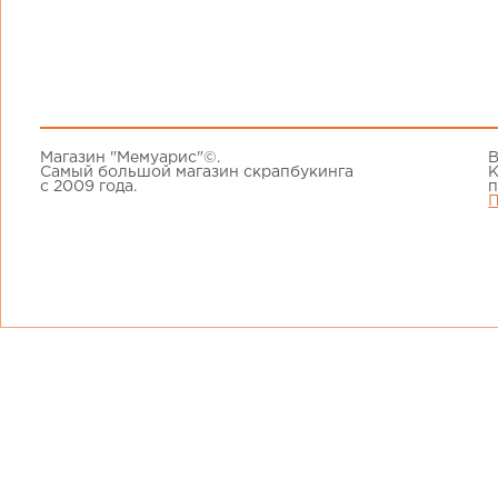
Магазин "Мемуарис"©.
В
Самый большой магазин скрапбукинга
К
с 2009 года.
п
П