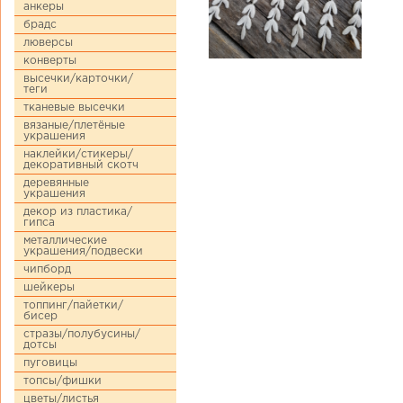
анкеры
брадс
люверсы
конверты
высечки/карточки/
теги
тканевые высечки
вязаные/плетёные
украшения
наклейки/стикеры/
декоративный скотч
деревянные
украшения
декор из пластика/
гипса
металлические
украшения/подвески
чипборд
шейкеры
топпинг/пайетки/
бисер
стразы/полубусины/
дотсы
пуговицы
топсы/фишки
цветы/листья