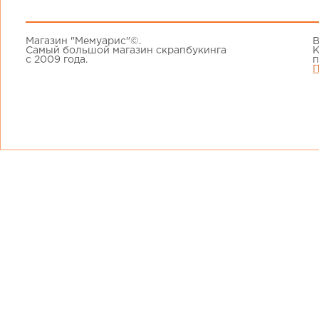
Магазин "Мемуарис"©.
В
Самый большой магазин скрапбукинга
К
с 2009 года.
п
П