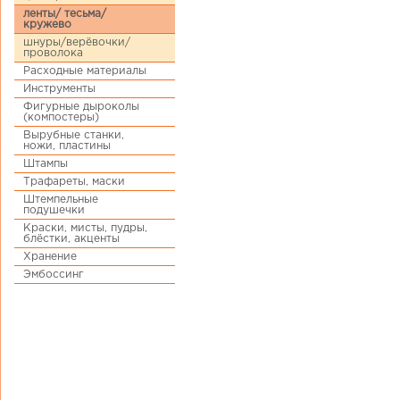
ленты/ тесьма/
кружево
шнуры/верёвочки/
проволока
Расходные материалы
Инструменты
Фигурные дыроколы
(компостеры)
Вырубные станки,
ножи, пластины
Штампы
Трафареты, маски
Штемпельные
подушечки
Краски, мисты, пудры,
блёстки, акценты
Хранение
Эмбоссинг