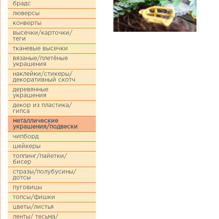
брадс
люверсы
конверты
высечки/карточки/
теги
тканевые высечки
вязаные/плетёные
украшения
наклейки/стикеры/
декоративный скотч
деревянные
украшения
декор из пластика/
гипса
металлические
украшения/подвески
чипборд
шейкеры
топпинг/пайетки/
бисер
стразы/полубусины/
дотсы
пуговицы
топсы/фишки
цветы/листья
ленты/ тесьма/