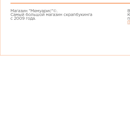
Магазин "Мемуарис"©.
В
Самый большой магазин скрапбукинга
К
с 2009 года.
п
П