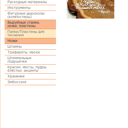
Расходные материалы
Инструменты
Фигурные дыроколы
(компостеры)
Вырубные станки,
ножи, пластины
Папки/Пластины для
тиснения
Ножи
Штампы
Трафареты, маски
Штемпельные
подушечки
Краски, мисты, пудры,
блёстки, акценты
Хранение
Эмбоссинг