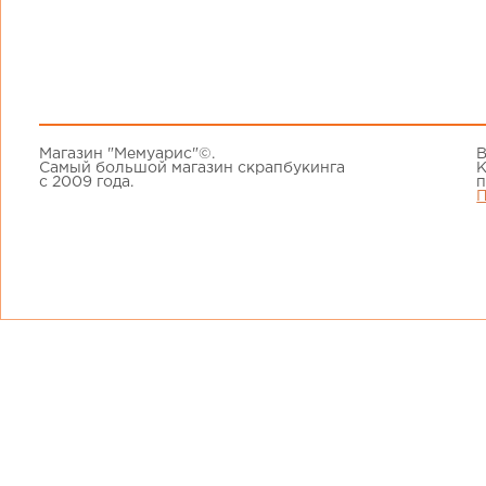
Магазин "Мемуарис"©.
В
Самый большой магазин скрапбукинга
К
с 2009 года.
п
П