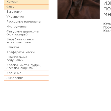
Кожзам
из
Фетр
по
Заготовки
мн
Украшения
Расходные материалы
Ката
Инструменты
Прои
Код 
Фигурные дыроколы
(компостеры)
Вырубные станки,
ножи, пластины
Штампы
Трафареты, маски
Штемпельные
подушечки
Краски, мисты, пудры,
блёстки, акценты
Хранение
Эмбоссинг