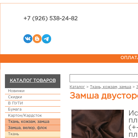
+7 (926) 538-24-82
ОПЛАТ
КАТАЛОГ ТОВАРОВ
Каталог
>
Ткань, кожзам, замша
>
Новинки
Замша двустор
Скидки
В ПУТИ
Бумага
Ис
Картон/Кардсток
пл
Ткань, кожзам, замша
(+
Замша, велюр, флок
пл
Ткань