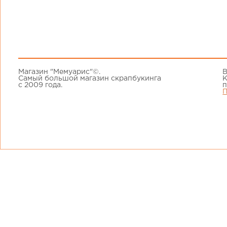
Магазин "Мемуарис"©.
В
Самый большой магазин скрапбукинга
К
с 2009 года.
п
П