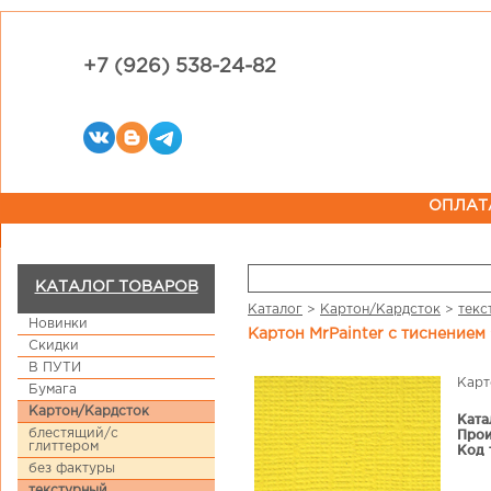
+7 (926) 538-24-82
ОПЛАТ
КАТАЛОГ ТОВАРОВ
Каталог
>
Картон/Кардсток
>
текс
Новинки
Картон MrPainter с тиснением
Скидки
В ПУТИ
Карт
Бумага
Картон/Кардсток
Ката
блестящий/с
Прои
глиттером
Код 
без фактуры
текстурный