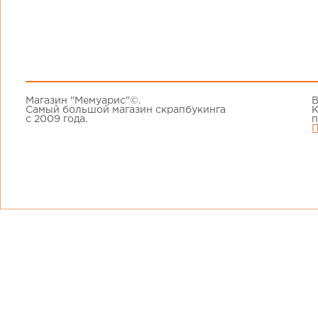
Магазин "Мемуарис"©.
В
Самый большой магазин скрапбукинга
К
с 2009 года.
п
П