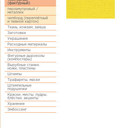
(фактурный)
перламутровый /
металлик
чипборд (переплётный
и пивной картон)
Ткань, кожзам, замша
Заготовки
Украшения
Расходные материалы
Инструменты
Фигурные дыроколы
(компостеры)
Вырубные станки,
ножи, пластины
Штампы
Трафареты, маски
Штемпельные
подушечки
Краски, мисты, пудры,
блёстки, акценты
Хранение
Эмбоссинг