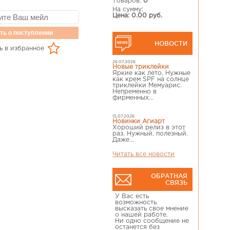
Товаров:
0
На сумму:
Цена: 0.00 руб.
ть о поступлении
НОВОСТИ
ь в избранное
26.07.2026
Новые триклейки
Яркие как лето, Нужные
как крем SPF на солнце
триклейки Мемуарис.
Непременно в
фирменных...
15.07.2026
Новинки Агиарт
Хороший релиз в этот
раз. Нужный, полезный.
Даже...
Читать все новости
ОБРАТНАЯ
СВЯЗЬ
У Вас есть
возможность
высказать свое мнение
о нашей работе.
Ни одно сообщение не
останется без