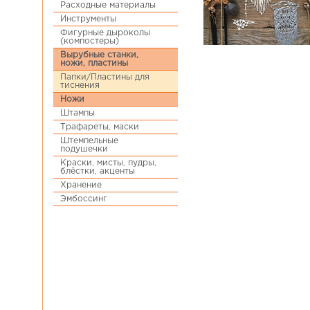
Расходные материалы
Инструменты
Фигурные дыроколы
(компостеры)
Вырубные станки,
ножи, пластины
Папки/Пластины для
тиснения
Ножи
Штампы
Трафареты, маски
Штемпельные
подушечки
Краски, мисты, пудры,
блёстки, акценты
Хранение
Эмбоссинг