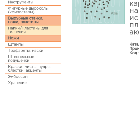
Инструменты
ка
Фигурные дыроколы
на
(компостеры)
ис
Вырубные станки,
ножи, пластины
пл
Папки/Пластины для
ак
тиснения
Ножи
Ката
Штампы
Прои
Трафареты, маски
Код 
Штемпельные
подушечки
Краски, мисты, пудры,
блёстки, акценты
Эмбоссинг
Хранение