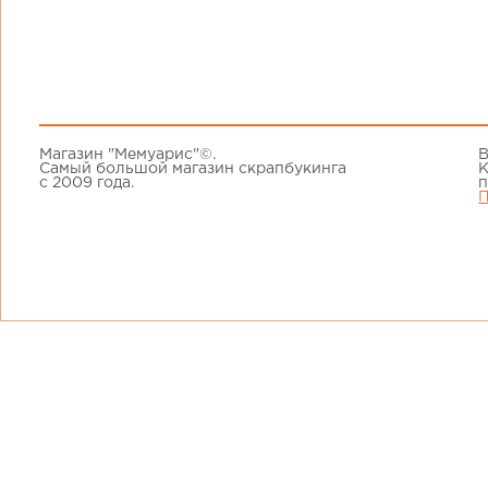
Магазин "Мемуарис"©.
В
Самый большой магазин скрапбукинга
К
с 2009 года.
п
П