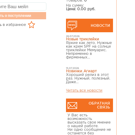
Товаров:
0
На сумму:
Цена: 0.00 руб.
ть о поступлении
ь в избранное
НОВОСТИ
26.07.2026
Новые триклейки
Яркие как лето, Нужные
как крем SPF на солнце
триклейки Мемуарис.
Непременно в
фирменных...
15.07.2026
Новинки Агиарт
Хороший релиз в этот
раз. Нужный, полезный.
Даже...
Читать все новости
ОБРАТНАЯ
СВЯЗЬ
У Вас есть
возможность
высказать свое мнение
о нашей работе.
Ни одно сообщение не
останется без