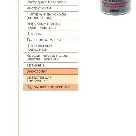
Расходные материалы
Инструменты
Фигурные дыроколы
(компостеры)
Вырубные станки,
ножи, пластины
Штампы
Трафареты, маски
Штемпельные
подушечки
Краски, мисты, пудры,
блёстки, акценты
Хранение
Эмбоссинг
Средства для
эмбоссинга
Пудры для эмбоссинга