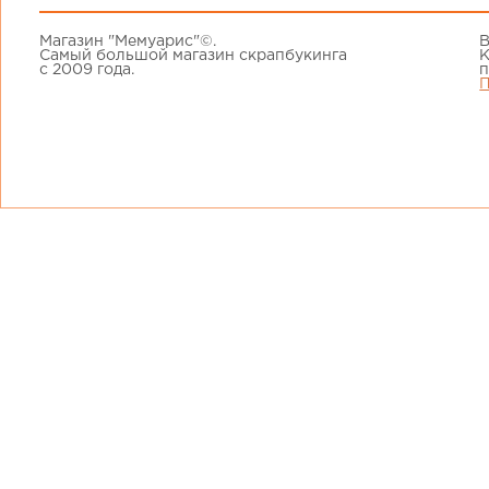
Магазин "Мемуарис"©.
В
Самый большой магазин скрапбукинга
К
с 2009 года.
п
П