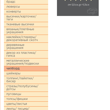
брадс
люверсы
конверты
высечки/карточки/
теги
тканевые высечки
вязаные/плетёные
украшения
наклейки/стикеры/
декоративный скотч
деревянные
украшения
декор из пластика/
гипса
металлические
украшения/подвески
чипборд
шейкеры
топпинг/пайетки/
бисер
стразы/полубусины/
дотсы
пуговицы
топсы/фишки
цветы/листья
ленты/ тесьма/