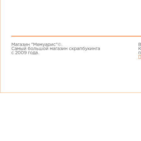
Магазин "Мемуарис"©.
В
Самый большой магазин скрапбукинга
К
с 2009 года.
п
П