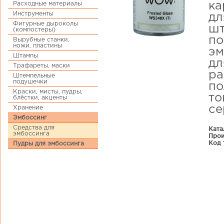
Расходные материалы
ка
Инструменты
дл
Фигурные дыроколы
шт
(компостеры)
по
Вырубные станки,
ножи, пластины
эм
Штампы
дл
Трафареты, маски
ра
Штемпельные
подушечки
по
Краски, мисты, пудры,
то
блёстки, акценты
се
Хранение
Эмбоссинг
Средства для
Ката
эмбоссинга
Прои
Код 
Пудры для эмбоссинга