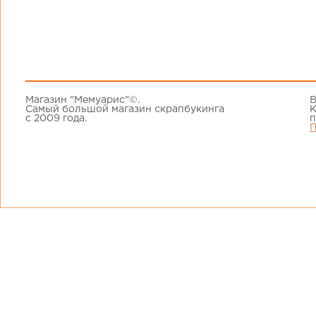
Магазин "Мемуарис"©.
В
Самый большой магазин скрапбукинга
К
с 2009 года.
п
П