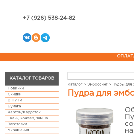
+7 (926) 538-24-82
ОПЛАТ
КАТАЛОГ ТОВАРОВ
Каталог
>
Эмбоссинг
>
Пудры для 
Новинки
Пудра для эм
Скидки
В ПУТИ
Бумага
Об
Картон/Кардсток
Пу
Ткань, кожзам, замша
со
Заготовки
на
Украшения