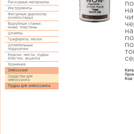
Расходные материалы
по
Инструменты
на
Фигурные дыроколы
чи
(компостеры)
че
Вырубные станки,
ножи, пластины
на
Штампы
по
Трафареты, маски
по
Штемпельные
подушечки
то
Краски, мисты, пудры,
се
блёстки, акценты
Хранение
Ката
Эмбоссинг
Прои
Средства для
Код 
эмбоссинга
Пудры для эмбоссинга