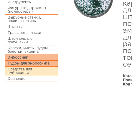
Инструменты
ка
Фигурные дыроколы
дл
(компостеры)
шт
Вырубные станки,
ножи, пластины
по
Штампы
эм
Трафареты, маски
дл
Штемпельные
подушечки
ра
Краски, мисты, пудры,
по
блёстки, акценты
то
Эмбоссинг
се
Пудры для эмбоссинга
Средства для
эмбоссинга
Ката
Хранение
Прои
Код 