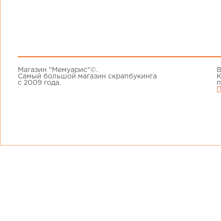
Магазин "Мемуарис"©.
В
Самый большой магазин скрапбукинга
К
с 2009 года.
п
П