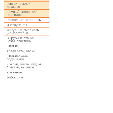
ленты/ тесьма/
кружево
шнуры/верёвочки/
проволока
Расходные материалы
Инструменты
Фигурные дыроколы
(компостеры)
Вырубные станки,
ножи, пластины
Штампы
Трафареты, маски
Штемпельные
подушечки
Краски, мисты, пудры,
блёстки, акценты
Хранение
Эмбоссинг