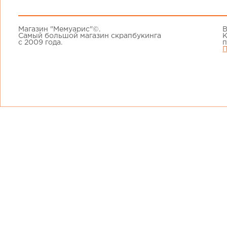
Магазин "Мемуарис"©.
В
Самый большой магазин скрапбукинга
К
с 2009 года.
п
П