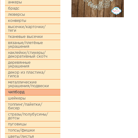
анкеры
брадс
люверсы
конверты
высечки/карточки/
теги
тканевые высечки
вязаные/плетёные
украшения
наклейки/стикеры/
декоративный скотч
деревянные
украшения
декор из пластика/
гипса
металлические
украшения/подвески
чипборд
шейкеры
топпинг/пайетки/
бисер
стразы/полубусины/
дотсы
пуговицы
топсы/фишки
цветы/листья