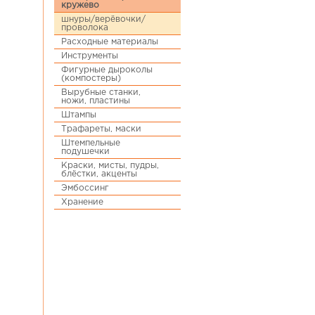
кружево
шнуры/верёвочки/
проволока
Расходные материалы
Инструменты
Фигурные дыроколы
(компостеры)
Вырубные станки,
ножи, пластины
Штампы
Трафареты, маски
Штемпельные
подушечки
Краски, мисты, пудры,
блёстки, акценты
Эмбоссинг
Хранение