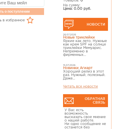
Товаров:
0
На сумму:
Цена: 0.00 руб.
ть о поступлении
ь в избранное
НОВОСТИ
26.07.2026
Новые триклейки
Яркие как лето, Нужные
как крем SPF на солнце
триклейки Мемуарис.
Непременно в
фирменных...
15.07.2026
Новинки Агиарт
Хороший релиз в этот
раз. Нужный, полезный.
Даже...
Читать все новости
ОБРАТНАЯ
СВЯЗЬ
У Вас есть
возможность
высказать свое мнение
о нашей работе.
Ни одно сообщение не
останется без