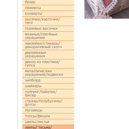
брадс
люверсы
конверты
высечки/карточки/
теги
тканевые высечки
вязаные/плетёные
украшения
наклейки/стикеры/
декоративный скотч
деревянные
украшения
декор из пластика/
гипса
металлические
украшения/подвески
чипборд
шейкеры
топпинг/пайетки/
бисер
стразы/полубусины/
дотсы
пуговицы
топсы/фишки
цветы/листья
ленты/ тесьма/