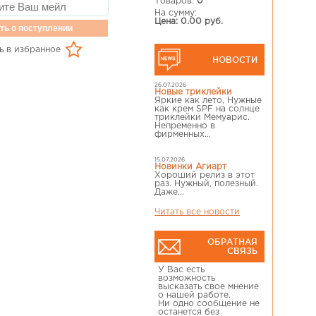
Товаров:
0
На сумму:
Цена: 0.00 руб.
ть о поступлении
ь в избранное
НОВОСТИ
26.07.2026
Новые триклейки
Яркие как лето, Нужные
как крем SPF на солнце
триклейки Мемуарис.
Непременно в
фирменных...
15.07.2026
Новинки Агиарт
Хороший релиз в этот
раз. Нужный, полезный.
Даже...
Читать все новости
ОБРАТНАЯ
СВЯЗЬ
У Вас есть
возможность
высказать свое мнение
о нашей работе.
Ни одно сообщение не
останется без