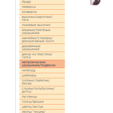
брадс
люверсы
конверты
высечки/карточки/
теги
тканевые высечки
вязаные/плетёные
украшения
наклейки/стикеры/
декоративный скотч
деревянные
украшения
декор из пластика/
гипса
металлические
украшения/подвески
чипборд
шейкеры
топпинг/пайетки/
бисер
стразы/полубусины/
дотсы
пуговицы
топсы/фишки
цветы/листья
ленты/ тесьма/