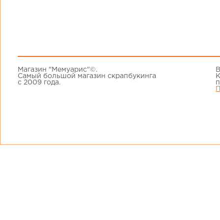
Магазин "Мемуарис"©.
В
Самый большой магазин скрапбукинга
К
с 2009 года.
п
П