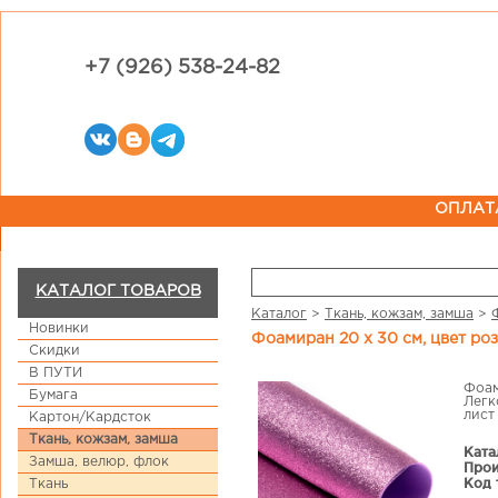
+7 (926) 538-24-82
ОПЛАТ
КАТАЛОГ ТОВАРОВ
Каталог
>
Ткань, кожзам, замша
>
Новинки
Фоамиран 20 х 30 см, цвет р
Скидки
В ПУТИ
Фоам
Бумага
Легк
лист
Картон/Кардсток
Ткань, кожзам, замша
Ката
Замша, велюр, флок
Прои
Код 
Ткань