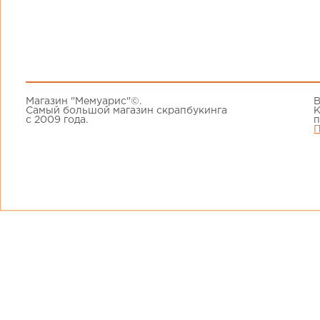
Магазин "Мемуарис"©.
В
Самый большой магазин скрапбукинга
К
с 2009 года.
п
П