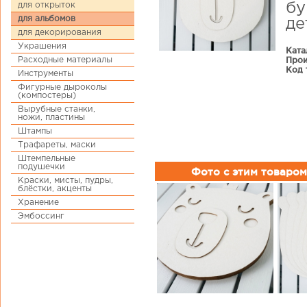
для открыток
бу
для альбомов
де
для декорирования
Украшения
Ката
Прои
Расходные материалы
Код 
Инструменты
Фигурные дыроколы
(компостеры)
Вырубные станки,
ножи, пластины
Штампы
Трафареты, маски
Штемпельные
подушечки
Фото с этим товаром
Краски, мисты, пудры,
блёстки, акценты
Хранение
Эмбоссинг