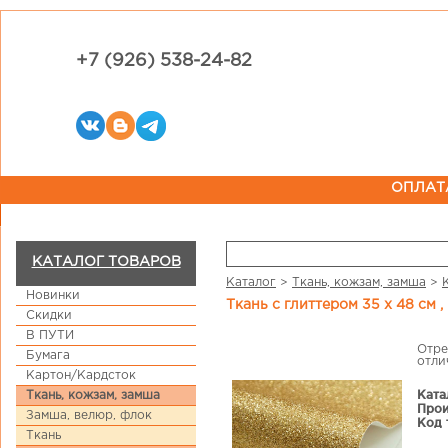
+7 (926) 538-24-82
ОПЛАТ
КАТАЛОГ ТОВАРОВ
Каталог
>
Ткань, кожзам, замша
>
Новинки
Ткань с глиттером 35 х 48 см 
Скидки
В ПУТИ
Отре
Бумага
отли
Картон/Кардсток
Ката
Ткань, кожзам, замша
Прои
Замша, велюр, флок
Код 
Ткань