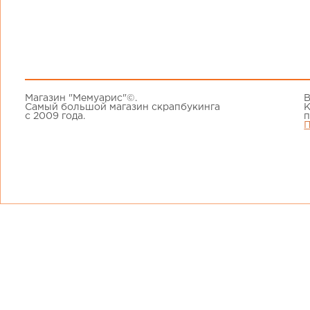
Магазин "Мемуарис"©.
В
Самый большой магазин скрапбукинга
К
с 2009 года.
п
П