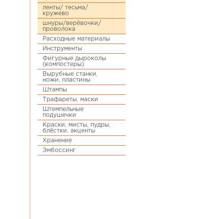
ленты/ тесьма/
кружево
шнуры/верёвочки/
проволока
Расходные материалы
Инструменты
Фигурные дыроколы
(компостеры)
Вырубные станки,
ножи, пластины
Штампы
Трафареты, маски
Штемпельные
подушечки
Краски, мисты, пудры,
блёстки, акценты
Хранение
Эмбоссинг