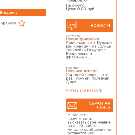
Товаров:
0
На сумму:
Цена: 0.00 руб.
збранное
НОВОСТИ
26.07.2026
Новые триклейки
Яркие как лето, Нужные
как крем SPF на солнце
триклейки Мемуарис.
Непременно в
фирменных...
15.07.2026
Новинки Агиарт
Хороший релиз в этот
раз. Нужный, полезный.
Даже...
Читать все новости
ОБРАТНАЯ
СВЯЗЬ
У Вас есть
возможность
высказать свое мнение
о нашей работе.
Ни одно сообщение не
останется без