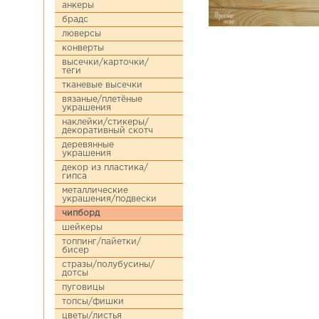
анкеры
брадс
люверсы
конверты
высечки/карточки/
теги
тканевые высечки
вязаные/плетёные
украшения
наклейки/стикеры/
декоративный скотч
деревянные
украшения
декор из пластика/
гипса
металлические
украшения/подвески
чипборд
шейкеры
топпинг/пайетки/
бисер
стразы/полубусины/
дотсы
пуговицы
топсы/фишки
цветы/листья