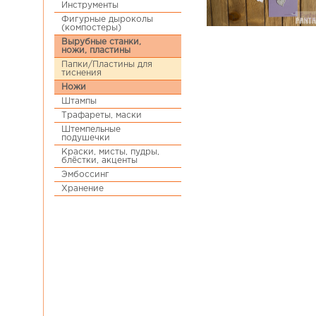
Инструменты
Фигурные дыроколы
(компостеры)
Вырубные станки,
ножи, пластины
Папки/Пластины для
тиснения
Ножи
Штампы
Трафареты, маски
Штемпельные
подушечки
Краски, мисты, пудры,
блёстки, акценты
Эмбоссинг
Хранение