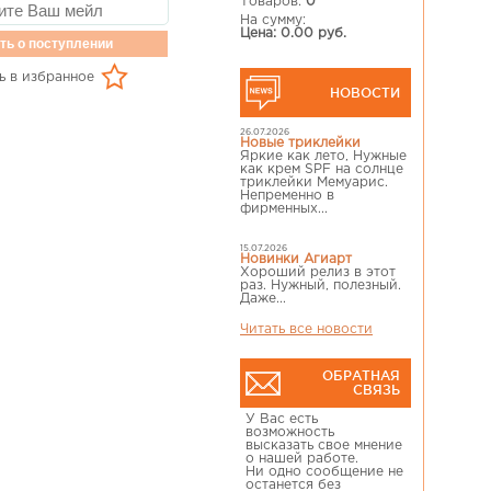
Товаров:
0
На сумму:
Цена: 0.00 руб.
ть о поступлении
ь в избранное
НОВОСТИ
26.07.2026
Новые триклейки
Яркие как лето, Нужные
как крем SPF на солнце
триклейки Мемуарис.
Непременно в
фирменных...
15.07.2026
Новинки Агиарт
Хороший релиз в этот
раз. Нужный, полезный.
Даже...
Читать все новости
ОБРАТНАЯ
СВЯЗЬ
У Вас есть
возможность
высказать свое мнение
о нашей работе.
Ни одно сообщение не
останется без