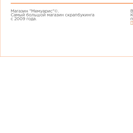
Магазин "Мемуарис"©.
В
Самый большой магазин скрапбукинга
К
с 2009 года.
п
П