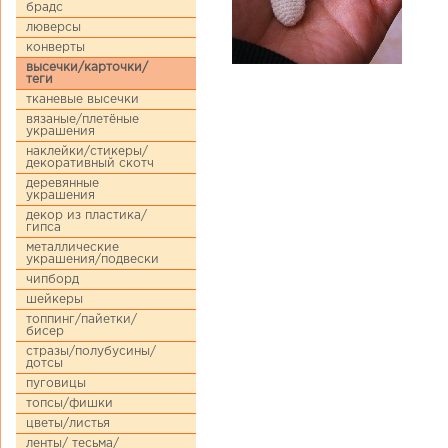
брадс
люверсы
конверты
высечки/карточки/
теги
тканевые высечки
вязаные/плетёные
украшения
наклейки/стикеры/
декоративный скотч
деревянные
украшения
декор из пластика/
гипса
металлические
украшения/подвески
чипборд
шейкеры
топпинг/пайетки/
бисер
стразы/полубусины/
дотсы
пуговицы
топсы/фишки
цветы/листья
ленты/ тесьма/