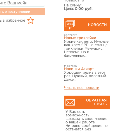
Товаров:
0
На сумму:
Цена: 0.00 руб.
ть о поступлении
ь в избранное
НОВОСТИ
26.07.2026
Новые триклейки
Яркие как лето, Нужные
как крем SPF на солнце
триклейки Мемуарис.
Непременно в
фирменных...
15.07.2026
Новинки Агиарт
Хороший релиз в этот
раз. Нужный, полезный.
Даже...
Читать все новости
ОБРАТНАЯ
СВЯЗЬ
У Вас есть
возможность
высказать свое мнение
о нашей работе.
Ни одно сообщение не
останется без