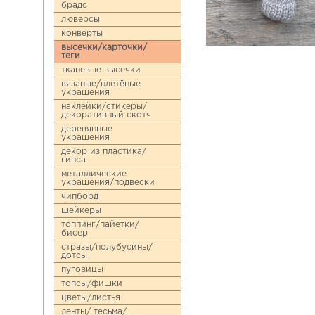
брадс
люверсы
конверты
высечки/карточки/
теги
тканевые высечки
вязаные/плетёные
украшения
наклейки/стикеры/
декоративный скотч
деревянные
украшения
декор из пластика/
гипса
металлические
украшения/подвески
чипборд
шейкеры
топпинг/пайетки/
бисер
стразы/полубусины/
дотсы
пуговицы
топсы/фишки
цветы/листья
ленты/ тесьма/