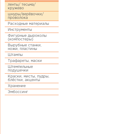
ленты/ тесьма/
кружево
шнуры/верёвочки/
проволока
Расходные материалы
Инструменты
Фигурные дыроколы
(компостеры)
Вырубные станки,
ножи, пластины
Штампы
Трафареты, маски
Штемпельные
подушечки
Краски, мисты, пудры,
блёстки, акценты
Хранение
Эмбоссинг