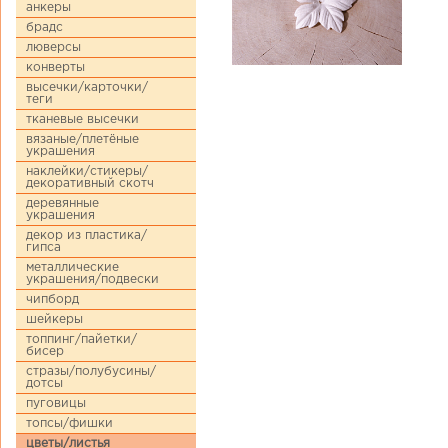
анкеры
брадс
люверсы
конверты
высечки/карточки/
теги
тканевые высечки
вязаные/плетёные
украшения
наклейки/стикеры/
декоративный скотч
деревянные
украшения
декор из пластика/
гипса
металлические
украшения/подвески
чипборд
шейкеры
топпинг/пайетки/
бисер
стразы/полубусины/
дотсы
пуговицы
топсы/фишки
цветы/листья