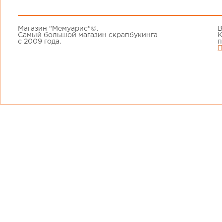
Магазин "Мемуарис"©.
В
Самый большой магазин скрапбукинга
К
с 2009 года.
п
П