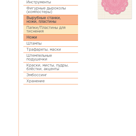
Инструменты
Фигурные дыроколы
(компостеры)
Вырубные станки,
ножи, пластины
Папки/Пластины для
тиснения
Ножи
Штампы
Трафареты, маски
Штемпельные
подушечки
Краски, мисты, пудры,
блёстки, акценты
Эмбоссинг
Хранение