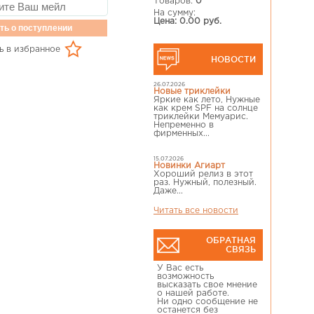
Товаров:
0
На сумму:
Цена: 0.00 руб.
ть о поступлении
ь в избранное
НОВОСТИ
26.07.2026
Новые триклейки
Яркие как лето, Нужные
как крем SPF на солнце
триклейки Мемуарис.
Непременно в
фирменных...
15.07.2026
Новинки Агиарт
Хороший релиз в этот
раз. Нужный, полезный.
Даже...
Читать все новости
ОБРАТНАЯ
СВЯЗЬ
У Вас есть
возможность
высказать свое мнение
о нашей работе.
Ни одно сообщение не
останется без