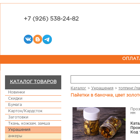
+7 (926) 538-24-82
ОПЛАТ
КАТАЛОГ ТОВАРОВ
Каталог
>
Украшения
>
топпинг/п
Новинки
Пайетки в баночке, цвет золо
Скидки
Бумага
Проз
Картон/Кардсток
мм
Заготовки
Ката
Ткань, кожзам, замша
Прои
Украшения
Код 
анкеры