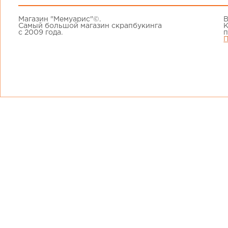
Магазин "Мемуарис"©.
В
Самый большой магазин скрапбукинга
К
с 2009 года.
п
П