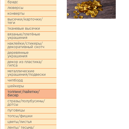
брадс
люверсы
конверты
высечки/карточки/
теги
тканевые высечки
вязаные/плетёные
украшения
наклейки/стикеры/
декоративный скотч
деревянные
украшения
декор из пластика/
гипса
металлические
украшения/подвески
чипборд
шейкеры
топпинг/пайетки/
бисер
стразы/полубусины/
дотсы
пуговицы
топсы/фишки
цветы/листья
ленты/ тесьма/