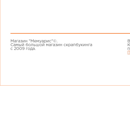
Магазин "Мемуарис"©.
В
Самый большой магазин скрапбукинга
К
с 2009 года.
п
П