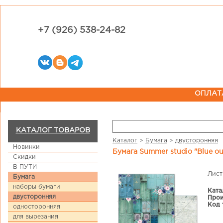
+7 (926) 538-24-82
ОПЛАТ
КАТАЛОГ ТОВАРОВ
Каталог
>
Бумага
>
двусторонняя
Новинки
Бумага Summer studio "Blue o
Скидки
В ПУТИ
Лист
Бумага
наборы бумаги
Ката
двусторонняя
Прои
Код 
односторонняя
для вырезания