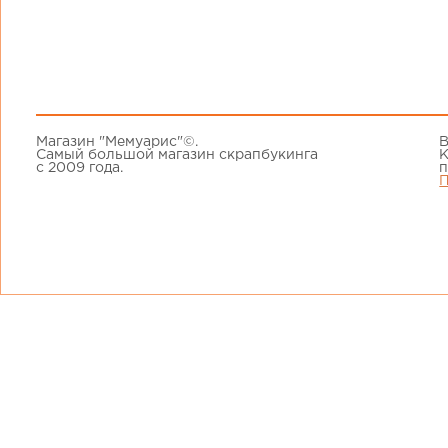
Магазин "Мемуарис"©.
В
Самый большой магазин скрапбукинга
К
с 2009 года.
п
П