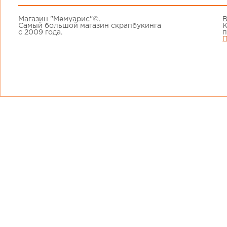
Магазин "Мемуарис"©.
В
Самый большой магазин скрапбукинга
К
с 2009 года.
п
П