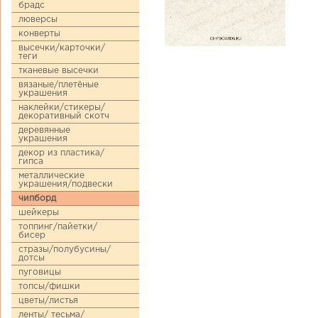
брадс
люверсы
конверты
высечки/карточки/
теги
тканевые высечки
вязаные/плетёные
украшения
наклейки/стикеры/
декоративный скотч
деревянные
украшения
декор из пластика/
гипса
металлические
украшения/подвески
чипборд
шейкеры
топпинг/пайетки/
бисер
стразы/полубусины/
дотсы
пуговицы
топсы/фишки
цветы/листья
ленты/ тесьма/