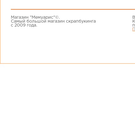
Магазин "Мемуарис"©.
В
Самый большой магазин скрапбукинга
К
с 2009 года.
п
П