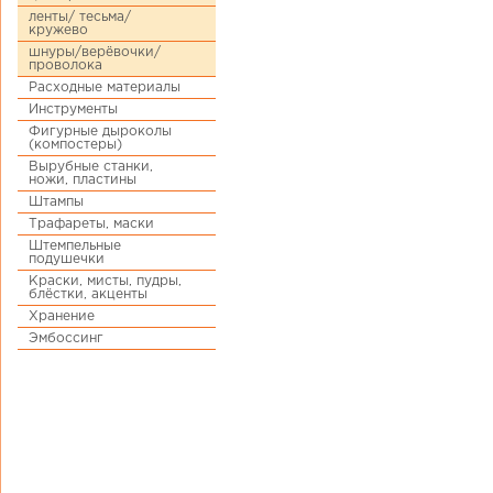
ленты/ тесьма/
кружево
шнуры/верёвочки/
проволока
Расходные материалы
Инструменты
Фигурные дыроколы
(компостеры)
Вырубные станки,
ножи, пластины
Штампы
Трафареты, маски
Штемпельные
подушечки
Краски, мисты, пудры,
блёстки, акценты
Хранение
Эмбоссинг