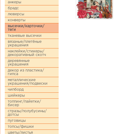
анкеры
брадс
люверсы
конверты
высечки/карточки/
теги
тканевые высечки
вязаные/плетёные
украшения
наклейки/стикеры/
декоративный скотч
деревянные
украшения
декор из пластика/
гипса
металлические
украшения/подвески
чипборд
шейкеры
топпинг/пайетки/
бисер
стразы/полубусины/
дотсы
пуговицы
топсы/фишки
цветы/листья