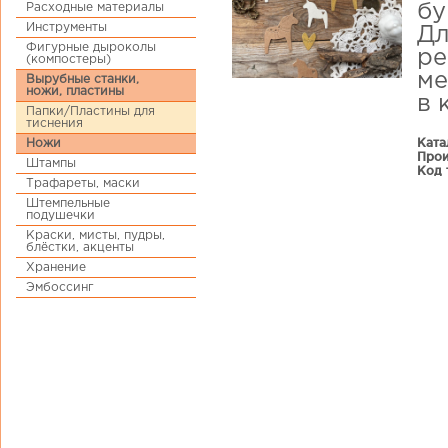
Расходные материалы
бу
Инструменты
Дл
Фигурные дыроколы
ре
(компостеры)
ме
Вырубные станки,
ножи, пластины
в 
Папки/Пластины для
тиснения
Ката
Ножи
Прои
Штампы
Код 
Трафареты, маски
Штемпельные
подушечки
Краски, мисты, пудры,
блёстки, акценты
Хранение
Эмбоссинг