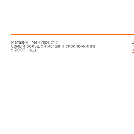
Магазин "Мемуарис"©.
В
Самый большой магазин скрапбукинга
К
с 2009 года.
п
П