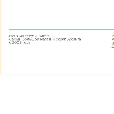
Магазин "Мемуарис"©.
В
Самый большой магазин скрапбукинга
К
с 2009 года.
п
П