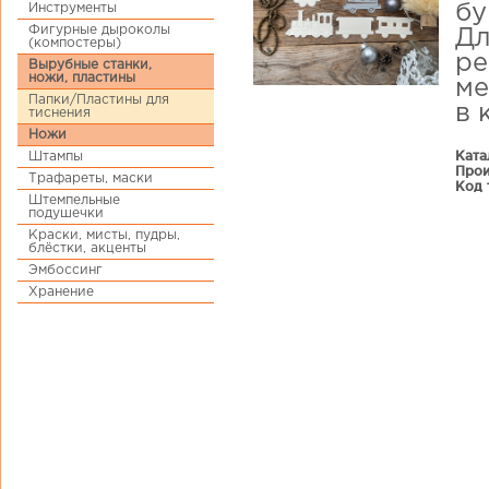
Инструменты
бу
Фигурные дыроколы
Дл
(компостеры)
ре
Вырубные станки,
ножи, пластины
ме
Папки/Пластины для
в 
тиснения
Ножи
Ката
Штампы
Прои
Трафареты, маски
Код 
Штемпельные
подушечки
Краски, мисты, пудры,
блёстки, акценты
Эмбоссинг
Хранение