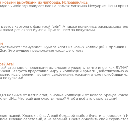
и новыми вырубками из чипборда. Исправиились.
видов чипборда ожидает вас на полках магазина Мемуарис. Цены прия
цветов картона с фактурой "лён". А также появились распрыскиватели
 папки для скрап-бумаги. Приглашаем за покупками.
ем
 скотчем"от "Мемуарис". Бумага 7dots из новых коллекций + ярлычки
,2см. Это лучшее предложение уходяшего лета!
а? Ага!
етьей странице с новинками вы сможете увидеть не что иное, как Б
енд 1 августа представил миру 7 коллекций бумаги. Действительно ест
полнились спреями, пастами, салфетками, масками и уже полюбившимс
а покупками!
s,171 новинка от Katrin craft, 3 новые коллекции от нового бренда Polk
клея UHU. Что ещё для счастья надо? Чтобы всё это стало вашим!
ение тканей. Хлопок, лён... А ещё большой выбор бумаги в горошек :)
ись! Именно салатовый, а не зелёный. Время обновить свой скрап-стол