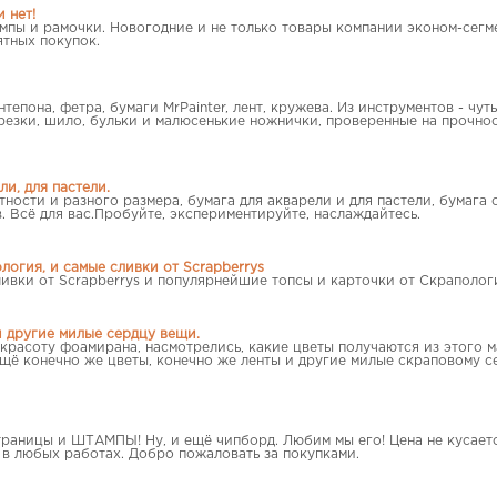
 нет!
мпы и рамочки. Новогодние и не только товары компании эконом-сегме
ятных покупок.
тепона, фетра, бумаги MrPainter, лент, кружева. Из инструментов - чу
резки, шило, бульки и малюсенькие ножнички, проверенные на прочнос
ли, для пастели.
ности и разного размера, бумага для акварели и для пастели, бумага 
. Всё для вас.Пробуйте, экспериментируйте, наслаждайтесь.
логия, и самые сливки от Scrapberrys
ливки от Scrapberrys и популярнейшие топсы и карточки от Скрапологи
и другие милые сердцу вещи.
 красоту фоамирана, насмотрелись, какие цветы получаются из этого 
 ещё конечно же цветы, конечно же ленты и другие милые скраповому с
раницы и ШТАМПЫ! Ну, и ещё чипборд. Любим мы его! Цена не кусает
я в любых работах. Добро пожаловать за покупками.