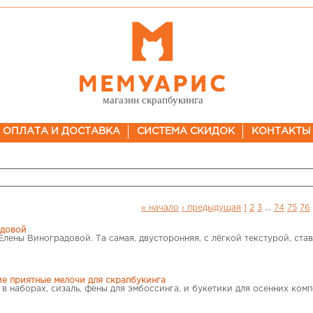
магазин скрапбукинга
ОПЛАТА И ДОСТАВКА
СИСТЕМА СКИДОК
КОНТАКТЫ
« начало
‹ предыдущая
1
2
3
...
74
75
76
адовой
Елены Виноградовой. Та самая, двусторонняя, с лёгкой текстурой, ст
ие приятные мелочи для скрапбукинга
 в наборах, сизаль, фены для эмбоссинга, и букетики для осенних комп