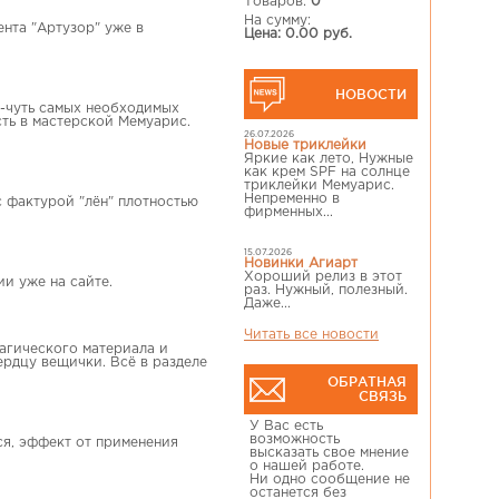
Товаров:
0
На сумму:
нта "Артузор" уже в
Цена: 0.00 руб.
НОВОСТИ
ть-чуть самых необходимых
ть в мастерской Мемуарис.
26.07.2026
Новые триклейки
Яркие как лето, Нужные
как крем SPF на солнце
триклейки Мемуарис.
Непременно в
с фактурой "лён" плотностью
фирменных...
15.07.2026
Новинки Агиарт
Хороший релиз в этот
и уже на сайте.
раз. Нужный, полезный.
Даже...
Читать все новости
магического материала и
ердцу вещички. Всё в разделе
ОБРАТНАЯ
СВЯЗЬ
У Вас есть
возможность
ся, эффект от применения
высказать свое мнение
о нашей работе.
Ни одно сообщение не
останется без