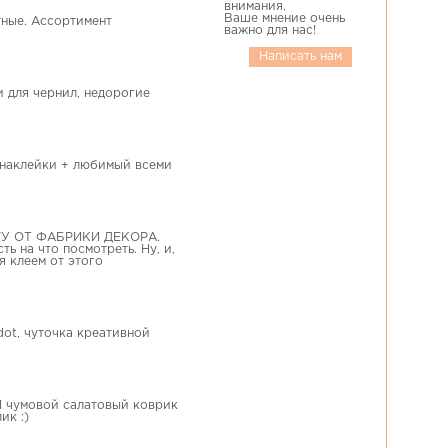
внимания.
Ваше мнение очень
тные. Ассортимент
важно для нас!
Написать нам
 для чернил, недорогие
+ наклейки + любимый всеми
УМАГУ ОТ ФАБРИКИ ДЕКОРА.
ь на что посмотреть. Ну, и,
я клеем от этого
adot, чуточка креативной
 И чумовой салатовый коврик
ик :)