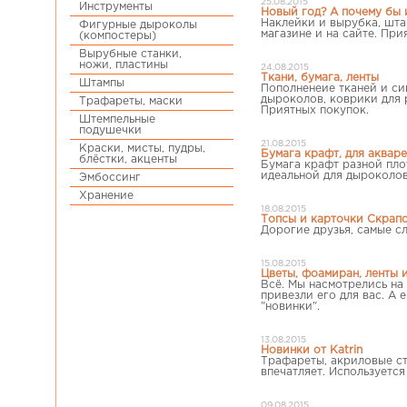
25.08.2015
Инструменты
Новый год? А почему бы и
Наклейки и вырубка, шта
Фигурные дыроколы
магазине и на сайте. При
(компостеры)
Вырубные станки,
ножи, пластины
24.08.2015
Ткани, бумага, ленты
Штампы
Пополненеие тканей и син
дыроколов, коврики для 
Трафареты, маски
Приятных покупок.
Штемпельные
подушечки
21.08.2015
Краски, мисты, пудры,
Бумага крафт, для акваре
блёстки, акценты
Бумага крафт разной плот
идеальной для дыроколов
Эмбоссинг
Хранение
18.08.2015
Топсы и карточки Скрапо
Дорогие друзья, самые с
15.08.2015
Цветы, фоамиран, ленты 
Всё. Мы насмотрелись на
привезли его для вас. А
"новинки".
13.08.2015
Новинки от Katrin
Трафареты, акриловые ст
впечатляет. Используетс
09.08.2015