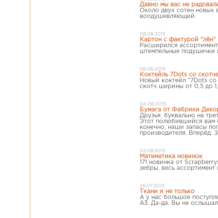
Давно мы вас не радовал
Около двух сотен новых 
воодушевляющий.
08.08.2015
Картон с фактурой "лён"
Расширился ассортимент 
штемпельные подушечки и
06.08.2015
Коктейль 7Dots со скотч
Новый коктейл "7Dots со
скотч ширины от 0,5 до 1
04.08.2015
Бумага от Фабрики Декор
Друзья, буквально на тр
Этот полюбившийся вам бр
конечно, наши запасы по
производителя. Вперёд. З
03.08.2015
Математика новинок
171 новинка от Scrapberry
зебры, весь ассортимент 
26.07.2015
Ткани и не только
А у нас большое поступл
А3. Да-да. Вы не ослышал