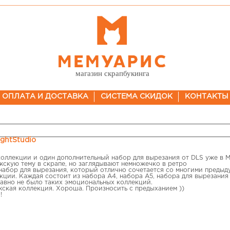
магазин скрапбукинга
ОПЛАТА И ДОСТАВКА
СИСТЕМА СКИДОК
КОНТАКТЫ
ightStudio
оллекции и один дополнительный набор для вырезания от DLS уже в М
скую тему в скрапе, но заглядывают немножечко в ретро
набор для вырезания, который отлично сочетается со многими преды
кции. Каждая состоит из набора А4, набора А5, набора для вырезания
авно не было таких эмоциональных коллекций.
жская коллекция. Хороша. Произносить с предыханием ))
!