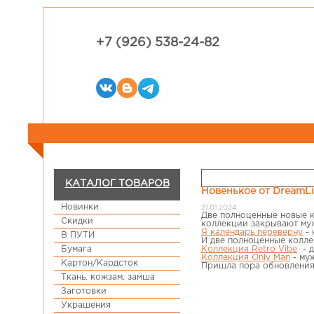
+7 (926) 538-24-82
КАТАЛОГ ТОВАРОВ
Новенькое от DreamL
Новинки
21.01.2024
Две полноценные новые к
Скидки
коллекции закрывают муж
Я календарь переверну
- 
В ПУТИ
И две полноценные колле
Бумага
Коллекция Retro Vibe
- д
Коллекция Only Man
- му
Картон/Кардсток
Пришла пора обновления
Ткань, кожзам, замша
Заготовки
Украшения