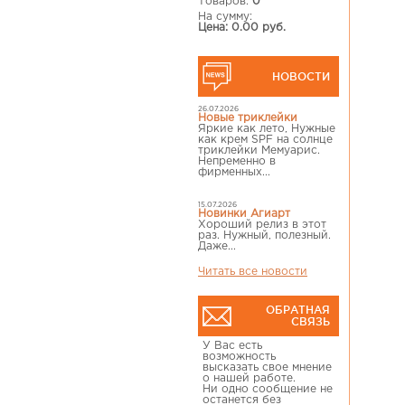
Товаров:
0
На сумму:
Цена: 0.00 руб.
НОВОСТИ
26.07.2026
Новые триклейки
Яркие как лето, Нужные
как крем SPF на солнце
триклейки Мемуарис.
Непременно в
фирменных...
15.07.2026
Новинки Агиарт
Хороший релиз в этот
раз. Нужный, полезный.
Даже...
Читать все новости
ОБРАТНАЯ
СВЯЗЬ
У Вас есть
возможность
высказать свое мнение
о нашей работе.
Ни одно сообщение не
останется без