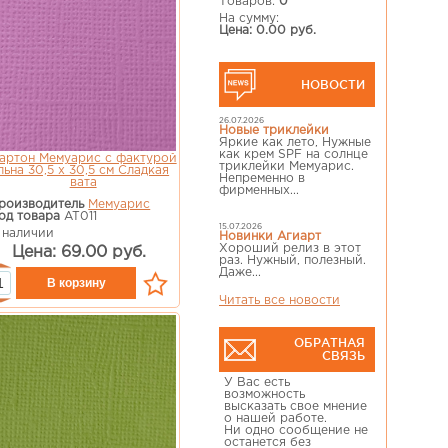
Товаров:
0
На сумму:
Цена: 0.00 руб.
НОВОСТИ
26.07.2026
Новые триклейки
Яркие как лето, Нужные
как крем SPF на солнце
артон Мемуарис с фактурой
триклейки Мемуарис.
льна 30,5 х 30,5 см Сладкая
Непременно в
вата
фирменных...
роизводитель
Мемуарис
од товара
AT011
15.07.2026
 наличии
Новинки Агиарт
Хороший релиз в этот
Цена: 69.00 руб.
раз. Нужный, полезный.
Даже...
Читать все новости
ОБРАТНАЯ
СВЯЗЬ
У Вас есть
возможность
высказать свое мнение
о нашей работе.
Ни одно сообщение не
останется без