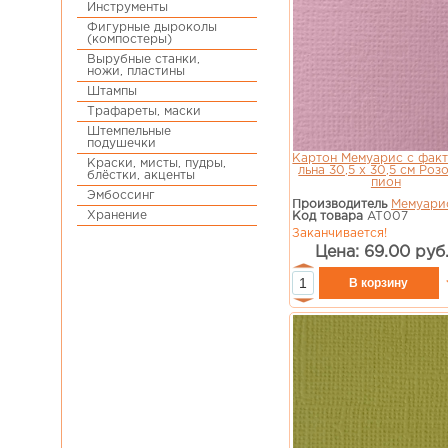
Инструменты
Фигурные дыроколы
(компостеры)
Вырубные станки,
ножи, пластины
Штампы
Трафареты, маски
Штемпельные
подушечки
Картон Мемуарис с фак
Краски, мисты, пудры,
льна 30,5 х 30,5 см Роз
блёстки, акценты
пион
Эмбоссинг
Производитель
Мемуари
Хранение
Код товара
AT007
Заканчивается!
Цена: 69.00 руб