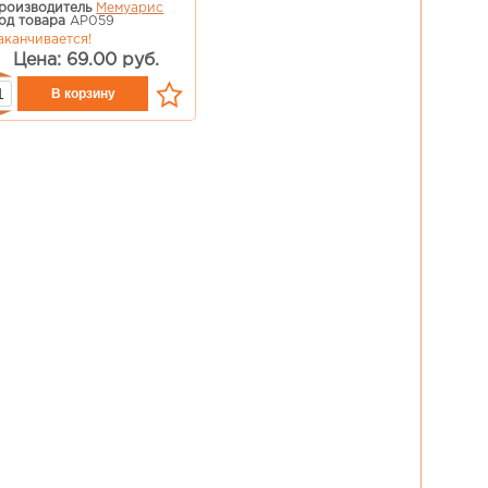
роизводитель
Мемуарис
од товара
AP059
аканчивается!
Цена: 69.00 руб.