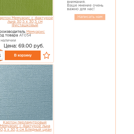
внимания.
Ваше мнение очень
важно для нас!
Написать нам
артон Мемуарис с фактурой
льна 30,5 х 30,5 см
Фисташковый
роизводитель
Мемуарис
од товара
AT054
 наличии
Цена: 69.00 руб.
Картон перламутровый
Мемуарис с фактурой льна
30,5 х 30,5 см Бледный циан