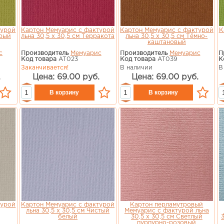
турой
Картон Мемуарис с фактурой
Картон Мемуарис с фактурой
К
арый
льна 30,5 х 30,5 см Терракота
льна 30,5 х 30,5 см Тёмно-
каштановый
с
Производитель
Мемуарис
Производитель
Мемуарис
П
Код товара
AT023
Код товара
AT039
К
Заканчивается!
В наличии
В
.
Цена: 69.00 руб.
Цена: 69.00 руб.
турой
Картон Мемуарис с фактурой
Картон перламутровый
льна 30,5 х 30,5 см Чистый
Мемуарис с фактурой льна
белый
30,5 х 30,5 см Cветлый
пурпурно-розовый