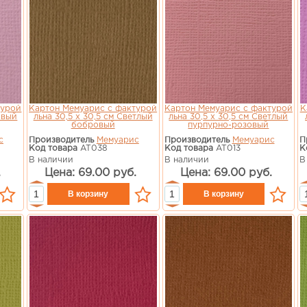
турой
Картон Мемуарис с фактурой
Картон Мемуарис с фактурой
К
овый
льна 30,5 х 30,5 см Светлый
льна 30,5 х 30,5 см Светлый
бобровый
пурпурно-розовый
с
Производитель
Мемуарис
Производитель
Мемуарис
П
Код товара
AT038
Код товара
AT013
К
В наличии
В наличии
В
.
Цена: 69.00 руб.
Цена: 69.00 руб.