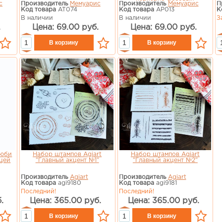
с
Производитель
Мемуарис
Производитель
Мемуарис
П
Код товара
AT074
Код товара
AP013
К
В наличии
В наличии
З
.
Цена: 69.00 руб.
Цена: 69.00 руб.
Люби
Набор штампов Agiart
Набор штампов Agiart
ицей
"Главный акцент №1"
"Главный акцент №2"
Производитель
Agiart
Производитель
Agiart
Код товара
agi9180
Код товара
agi9181
Последний!
Последний!
.
Цена: 365.00 руб.
Цена: 365.00 руб.