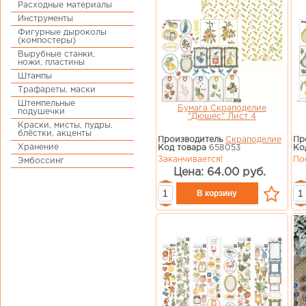
Расходные материалы
Инструменты
Фигурные дыроколы
(компостеры)
Вырубные станки,
ножи, пластины
Штампы
Трафареты, маски
Штемпельные
Бумага Скраподелие
подушечки
"Дюшес" Лист 4
Краски, мисты, пудры,
блёстки, акценты
Производитель
Скраподелие
Пр
Хранение
Код товара
658053
Ко
Заканчивается!
По
Эмбоссинг
Цена: 64.00 руб.