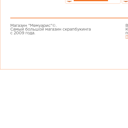
Магазин "Мемуарис"©.
В
Самый большой магазин скрапбукинга
К
с 2009 года.
п
П