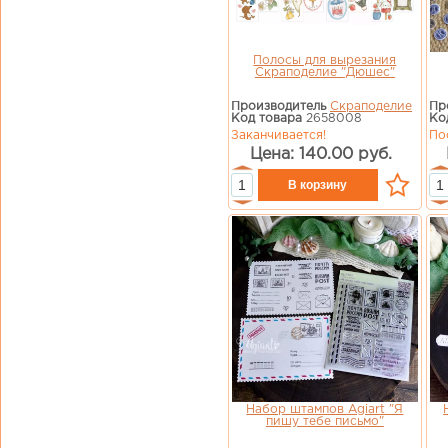
Полосы для вырезания
Скраподелие "Дюшес"
Производитель
Скраподелие
Пр
Код товара
2658008
Ко
Заканчивается!
По
Цена: 140.00 руб.
Набор штампов Agiart "Я
пишу тебе письмо"