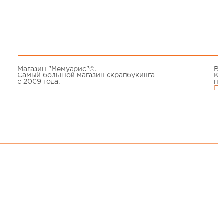
Магазин "Мемуарис"©.
В
Самый большой магазин скрапбукинга
К
с 2009 года.
п
П