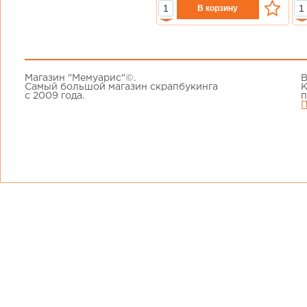
Магазин "Мемуарис"©.
В
Самый большой магазин скрапбукинга
К
с 2009 года.
п
П