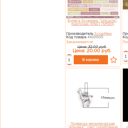
Бумага Scrapмир "Unicorns",
Карточки (ENG) (SM313)
Производитель
ScrapМир
Пр
Код товара
4100005
Ко
Заканчивается!
По
Цена: 32.00 руб.
Цена: 20.00 руб.
Подвеска металлическая
"Альпака", цвет серебряный