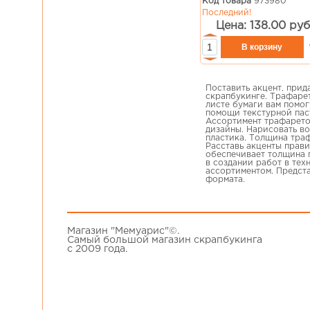
Код товара
973980
Последний!
Цена: 138.00 руб
Поставить акцент, прид
скрапбукинге. Трафарет
листе бумаги вам помо
помощи текстурной паст
Ассортимент трафарето
дизайны. Нарисовать во
пластика. Толщина тра
Расставь акценты прав
обеспечивает толщина п
в создании работ в тех
ассортиментом. Предст
формата.
Магазин "Мемуарис"©.
Самый большой магазин скрапбукинга
с 2009 года.