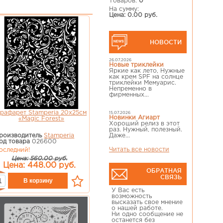
Товаров:
0
На сумму:
Цена: 0.00 руб.
НОВОСТИ
26.07.2026
Новые триклейки
Яркие как лето, Нужные
как крем SPF на солнце
триклейки Мемуарис.
Непременно в
фирменных...
рафарет Stamperia 20х25см
15.07.2026
Новинки Агиарт
«Magic Forest»
Хороший релиз в этот
раз. Нужный, полезный.
роизводитель
Stamperia
Даже...
од товара
026600
Читать все новости
оследний!
Цена: 560.00 руб.
Цена: 448.00 руб.
ОБРАТНАЯ
СВЯЗЬ
У Вас есть
возможность
высказать свое мнение
о нашей работе.
Ни одно сообщение не
останется без