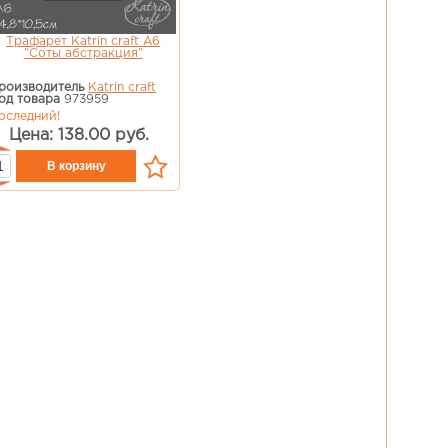
Трафарет Katrin craft А6
"Соты абстракция"
роизводитель
Katrin craft
од товара
973959
оследний!
Цена: 138.00 руб.