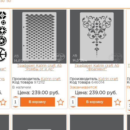
30
50
Трафарет Katrin craft А5
Трафарет Katrin craft А5
Т
ки"
"Ромбы от и до"
"Фрагмент"
rys
Производитель
Katrin craft
Производитель
Katrin craft
П
Код товара
972112
Код товара
646014
К
В наличии
Заканчивается!
П
.
Цена: 239.00 руб.
Цена: 239.00 руб.