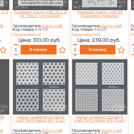
 х 21
Трафарет Katrin craft 20 х 21
Трафарет Katrin craft А5
см "Текст готический"
"Кракелюр трещины"
ft
Производитель
Katrin craft
Производитель
Katrin craft
П
Код товара
978725
Код товара
642221
К
Заканчивается!
Заканчивается!
П
.
Цена: 310.00 руб.
Цена: 239.00 руб.
 А6
Набор трафаретов Katrin
Набор трафаретов Katrin
"
craft 15х15 Набор №1 (3 шт)
craft 15х15 Набор №3 (3 шт)
ft
Производитель
Katrin craft
Производитель
Katrin craft