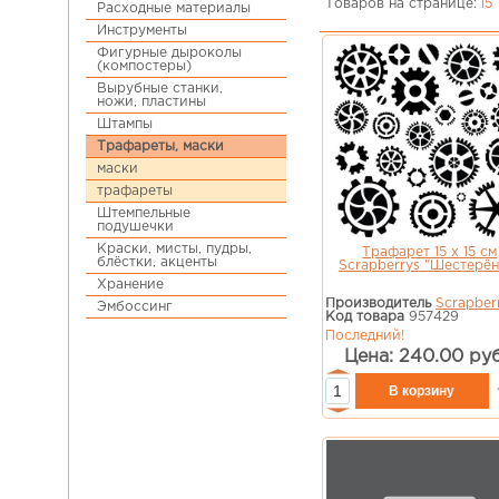
Товаров на странице:
15
Расходные материалы
Инструменты
Фигурные дыроколы
(компостеры)
Вырубные станки,
ножи, пластины
Штампы
Трафареты, маски
маски
трафареты
Штемпельные
подушечки
Краски, мисты, пудры,
Трафарет 15 х 15 см
блёстки, акценты
Scrapberrys "Шестерён
Хранение
Производитель
Scrapber
Эмбоссинг
Код товара
957429
Последний!
Цена: 240.00 руб