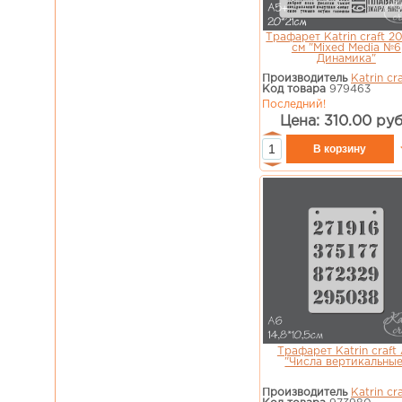
Трафарет Katrin craft 20
см "Mixed Media №6
Динамика"
Производитель
Katrin cra
Код товара
979463
Последний!
Цена: 310.00 руб
Трафарет Katrin craft
"Числа вертикальные
Производитель
Katrin cra