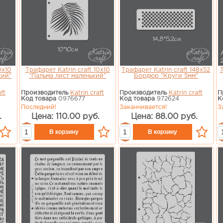
0х10
Трафарет Katrin craft 10х10
Трафарет Katrin craft 148х52
Т
кий"
"Пальма лист маленький"
Бордюр "Круги 5мм"
ft
Производитель
Katrin craft
Производитель
Katrin craft
П
Код товара
0976677
Код товара
972624
К
Последний!
Заканчивается!
З
.
Цена: 110.00 руб.
Цена: 88.00 руб.