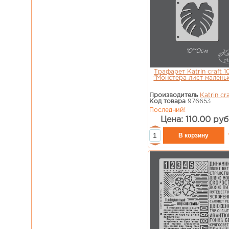
Трафарет Katrin craft 1
"Монстера лист малень
Производитель
Katrin cra
Код товара
976653
Последний!
Цена: 110.00 руб