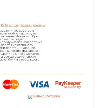
18
19
20
следующая ›
конец »
ьзовании трафаретов в
чески любую текстуру на
 магазине Мемуарис. При
ервого взгляда.
а придумывают невероятные
рафареты из отличного
ими простой и удобной.
чное качество трафаретов
щники тех, кто увлекается
ты всегда радуют своим
 скрапбукинга небольшого