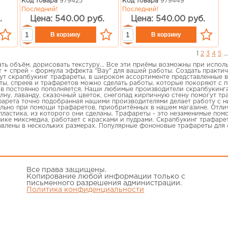
Код товара
979425
Код товара
979449
Последний!
Последний!
.
Цена: 540.00 руб.
Цена: 540.00 руб.
1
2
3
4
5
...
ать объём, дорисовать текстуру... Все эти приёмы возможны при испол
 + спрей - формула эффекта "Вау" для вашей работы. Создать практи
гут скрапбукинг трафареты, в широком ассортименте представленные в
ы, спреев и трафаретов можно сделать работы, которые покоряют с п
в постоянно пополняется. Наши любимые производители скрапбукинг
лну, лаванду, сказочный цветок, снегопад кирпичную стену помогут т
фарета точно подобранная нашими производителями делает работу с н
ильно при помощи трафаретов, приобритённых в нашем магазине. Отли
ластика, из которого они сделаны. Трафареты - это незаменимые помо
нике миксмедиа, работает с красками и пудрами. Скрапбукинг трафаре
авлены в нескольких размерах. Популярные фононовые трафареты для
Все права защищены.
Копирование любой информации только с
письменного разрешения администрации.
Политика конфиденциальности