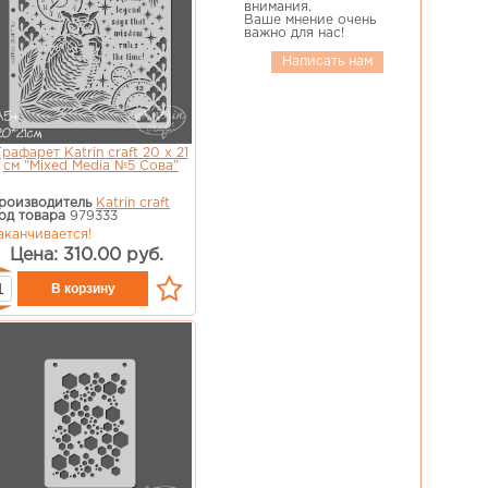
внимания.
Ваше мнение очень
важно для нас!
Написать нам
рафарет Katrin craft 20 х 21
см "Mixed Media №5 Сова"
роизводитель
Katrin craft
од товара
979333
аканчивается!
Цена: 310.00 руб.