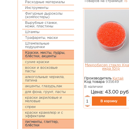
Товаров на странице:
15
Расходные материалы
Инструменты
Фигурные дыроколы
(компостеры)
Вырубные станки,
ножи, пластины
Штампы
Трафареты, маски
Штемпельные
подушечки
Краски, мисты, пудры,
блёстки, акценты
сухие краски
Микробисер стекло Кра
воски и восковые
икра 10гр
пасты
алкогольные чернила,
Производитель
Китай
патина
Код товара
935649
акценты, глазурь,лак
В наличии
Цена: 43.00 руб
для фона, грунт, пасты
краски акриловые и
меловые
спреи
краски кракелюр и с
эффектами
пигменты, глиттер,
блёстки