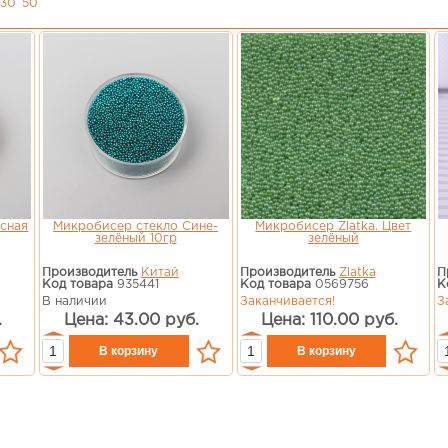
30
50
сная
Микробисер стекло Сине-
Микробисер Zlatka. Цвет
зелёный 10гр
зелёный
Производитель
Китай
Производитель
Zlatka
П
Код товара
935441
Код товара
0569756
К
В наличии
Заканчивается!
З
.
Цена: 43.00 руб.
Цена: 110.00 руб.