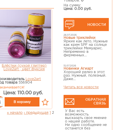
Товаров:
0
На сумму:
Цена: 0.00 руб.
НОВОСТИ
26.07.2026
Новые триклейки
Яркие как лето, Нужные
как крем SPF на солнце
триклейки Мемуарис.
Непременно в
фирменных...
Блёстки (сухой глиттер)
15.07.2026
Новинки Агиарт
Love2art , цвет фуксия
Хороший релиз в этот
раз. Нужный, полезный.
роизводитель
Love2art
Даже...
од товара
556904
Читать все новости
аканчивается!
Цена: 110.00 руб.
ОБРАТНАЯ
СВЯЗЬ
У Вас есть
« начало
‹ предыдущая
1
2
возможность
высказать свое мнение
о нашей работе.
Ни одно сообщение не
останется без