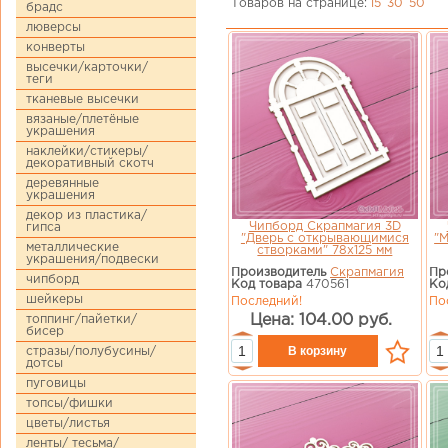
Товаров на странице:
15
30
50
брадс
люверсы
конверты
высечки/карточки/
теги
тканевые высечки
вязаные/плетёные
украшения
наклейки/стикеры/
декоративный скотч
деревянные
украшения
декор из пластика/
Чипборд Скрапмагия 3D
гипса
"Дверь с открывающимися
"М
металлические
створками" 78х125 мм
украшения/подвески
Производитель
Скрапмагия
Пр
чипборд
Код товара
470561
Ко
шейкеры
Последний!
По
Цена: 104.00 руб.
топпинг/пайетки/
бисер
стразы/полубусины/
дотсы
пуговицы
топсы/фишки
цветы/листья
ленты/ тесьма/