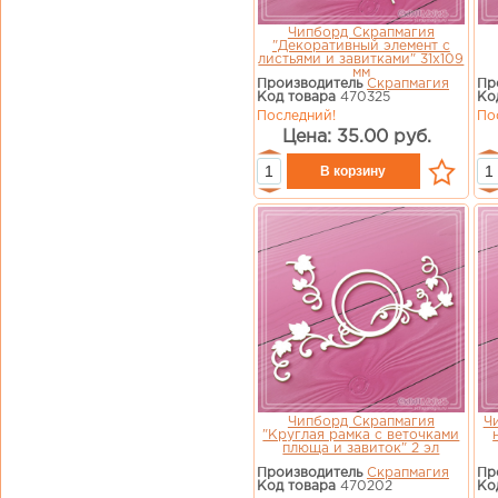
Чипборд Скрапмагия
"Декоративный элемент с
листьями и завитками" 31х109
мм
Производитель
Скрапмагия
Пр
Код товара
470325
Ко
Последний!
По
Цена: 35.00 руб.
Чипборд Скрапмагия
Ч
"Круглая рамка с веточками
плюща и завиток" 2 эл
Производитель
Скрапмагия
Пр
Код товара
470202
Ко