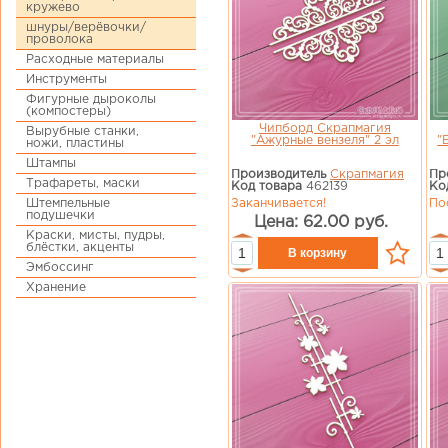
кружево
шнуры/верёвочки/
проволока
Расходные материалы
Инструменты
Фигурные дыроколы
(компостеры)
Чипборд Скрапмагия
Вырубные станки,
"Ажурные вензеля" 2 эл
"
ножи, пластины
Штампы
Производитель
Скрапмагия
Пр
Трафареты, маски
Код товара
462139
Ко
Заканчивается!
По
Штемпельные
подушечки
Цена: 62.00 руб.
Краски, мисты, пудры,
блёстки, акценты
Эмбоссинг
Хранение