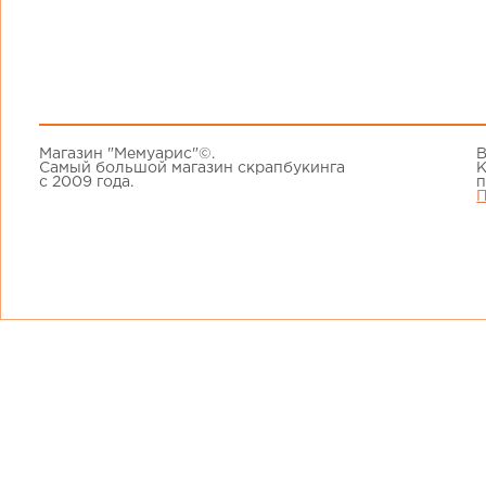
Магазин "Мемуарис"©.
В
Самый большой магазин скрапбукинга
К
с 2009 года.
п
П