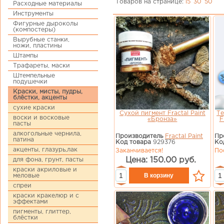
Товаров на странице:
15
30
50
Расходные материалы
Инструменты
Фигурные дыроколы
(компостеры)
Вырубные станки,
ножи, пластины
Штампы
Трафареты, маски
Штемпельные
подушечки
Краски, мисты, пудры,
блёстки, акценты
сухие краски
Сухой пигмент Fractal Paint
Те
воски и восковые
«Бронза»
F
пасты
алкогольные чернила,
Производитель
Fractal Paint
Пр
патина
Код товара
929376
Ко
акценты, глазурь,лак
Заканчивается!
По
Цена: 150.00 руб.
для фона, грунт, пасты
краски акриловые и
меловые
спреи
краски кракелюр и с
эффектами
пигменты, глиттер,
блёстки