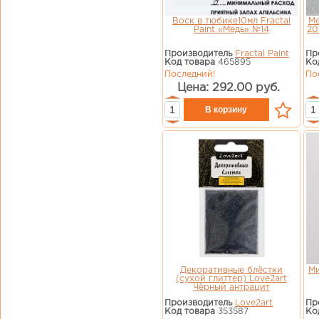
Воск в тюбике10мл Fractal
Ме
Paint «Медь» №14
20
Производитель
Fractal Paint
Пр
Код товара
465895
Ко
Последний!
По
Цена: 292.00 руб.
Декоративные блёстки
Ми
(сухой глиттер) Love2art
Чёрный антрацит
Производитель
Love2art
Пр
Код товара
353587
Ко