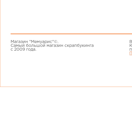
Магазин "Мемуарис"©.
В
Самый большой магазин скрапбукинга
К
с 2009 года.
п
П