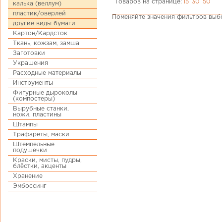
Товаров на странице:
15
30
50
калька (веллум)
пластик/оверлей
Поменяйте значения фильтров выбо
другие виды бумаги
Картон/Кардсток
Ткань, кожзам, замша
Заготовки
Украшения
Расходные материалы
Инструменты
Фигурные дыроколы
(компостеры)
Вырубные станки,
ножи, пластины
Штампы
Трафареты, маски
Штемпельные
подушечки
Краски, мисты, пудры,
блёстки, акценты
Хранение
Эмбоссинг