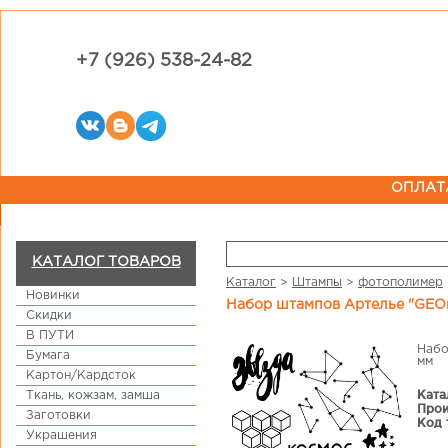
+7 (926) 538-24-82
ОПЛАТ
КАТАЛОГ ТОВАРОВ
Каталог
>
Штампы
>
фотополимер
Новинки
Набор штампов Артелье "GEO
Скидки
В ПУТИ
Набо
Бумага
мм
Картон/Кардсток
Ката
Ткань, кожзам, замша
Прои
Заготовки
Код 
Украшения