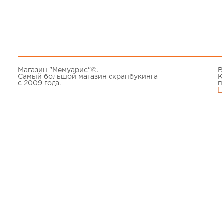
Магазин "Мемуарис"©.
В
Самый большой магазин скрапбукинга
К
с 2009 года.
п
П