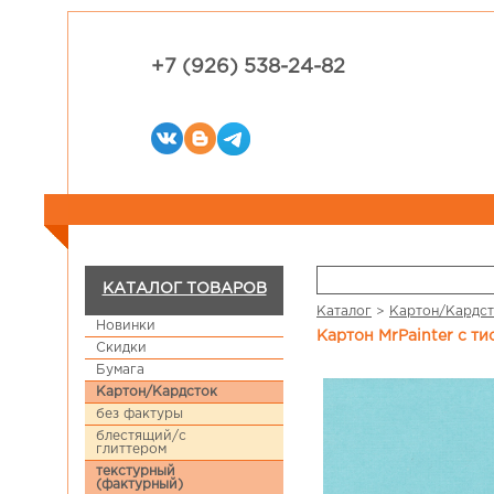
+7 (926) 538-24-82
КАТАЛОГ ТОВАРОВ
Каталог
>
Картон/Кардс
Новинки
Картон MrPainter с т
Скидки
Бумага
Картон/Кардсток
без фактуры
блестящий/с
глиттером
текстурный
(фактурный)