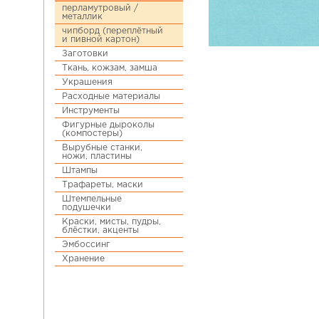
перламутровый /
металлик
чипборд (переплётный
и пивной картон)
Заготовки
Ткань, кожзам, замша
Украшения
Расходные материалы
Инструменты
Фигурные дыроколы
(компостеры)
Вырубные станки,
ножи, пластины
Штампы
Трафареты, маски
Штемпельные
подушечки
Краски, мисты, пудры,
блёстки, акценты
Эмбоссинг
Хранение