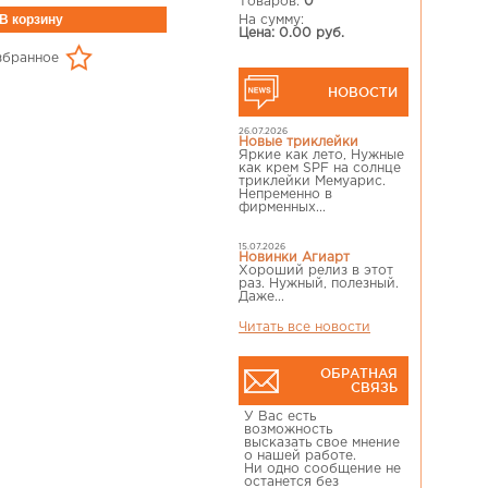
Товаров:
0
На сумму:
Цена: 0.00 руб.
збранное
НОВОСТИ
26.07.2026
Новые триклейки
Яркие как лето, Нужные
как крем SPF на солнце
триклейки Мемуарис.
Непременно в
фирменных...
15.07.2026
Новинки Агиарт
Хороший релиз в этот
раз. Нужный, полезный.
Даже...
Читать все новости
ОБРАТНАЯ
СВЯЗЬ
У Вас есть
возможность
высказать свое мнение
о нашей работе.
Ни одно сообщение не
останется без