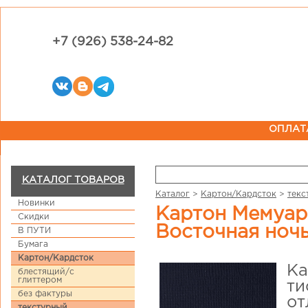
+7 (926) 538-24-82
ОПЛАТ
КАТАЛОГ ТОВАРОВ
Каталог
>
Картон/Кардсток
>
текс
Новинки
Картон Мемуарис с фактурой льна 30,5 х 30,5 см
Скидки
Восточная ноч
В ПУТИ
Бумага
Картон/Кардсток
Ка
блестящий/с
глиттером
ти
без фактуры
от
текстурный