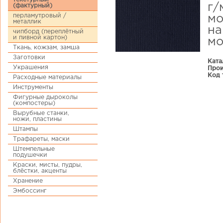
г/
(фактурный)
перламутровый /
мо
металлик
на
чипборд (переплётный
и пивной картон)
мо
Ткань, кожзам, замша
Заготовки
Ката
Украшения
Прои
Код 
Расходные материалы
Инструменты
Фигурные дыроколы
(компостеры)
Вырубные станки,
ножи, пластины
Штампы
Трафареты, маски
Штемпельные
подушечки
Краски, мисты, пудры,
блёстки, акценты
Хранение
Эмбоссинг