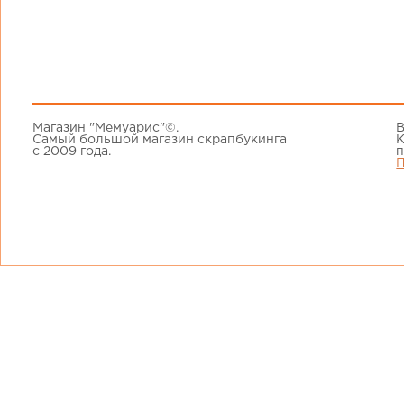
Магазин "Мемуарис"©.
В
Самый большой магазин скрапбукинга
К
с 2009 года.
п
П